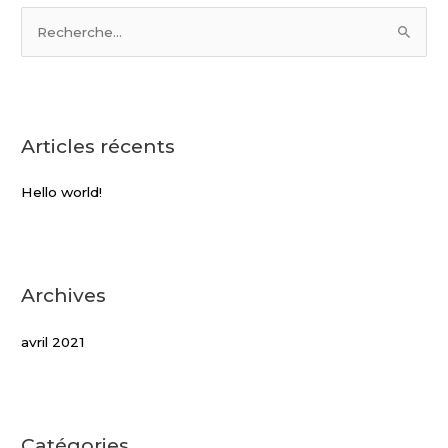
R
e
c
h
Articles récents
e
r
Hello world!
c
h
e
r
Archives
:
avril 2021
Catégories